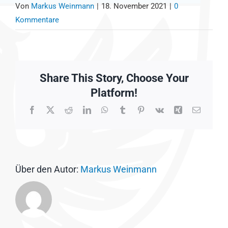
Von
Markus Weinmann
|
18. November 2021
|
0
Kommentare
Share This Story, Choose Your
Platform!
Facebook
X
Reddit
LinkedIn
WhatsApp
Tumblr
Pinterest
Vk
Xing
E-
Mail
Über den Autor:
Markus Weinmann