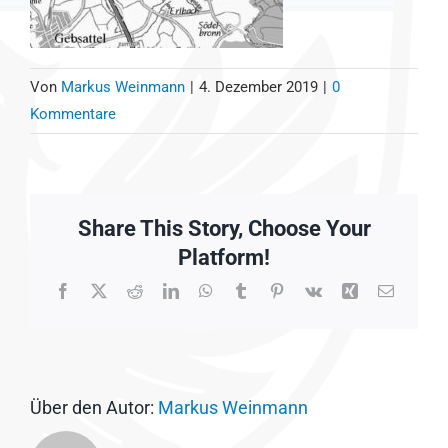
Von
Markus Weinmann
|
4. Dezember 2019
|
0
Kommentare
Share This Story, Choose Your
Platform!
Facebook
X
Reddit
LinkedIn
WhatsApp
Tumblr
Pinterest
Vk
Xing
E-
Mail
Über den Autor:
Markus Weinmann