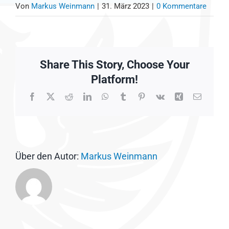
Von
Markus Weinmann
|
31. März 2023
|
0 Kommentare
Share This Story, Choose Your
Platform!
Facebook
X
Reddit
LinkedIn
WhatsApp
Tumblr
Pinterest
Vk
Xing
E-
Mail
Über den Autor:
Markus Weinmann