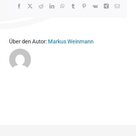
Facebook
X
Reddit
LinkedIn
WhatsApp
Tumblr
Pinterest
Vk
Xing
E-
Mail
Über den Autor:
Markus Weinmann