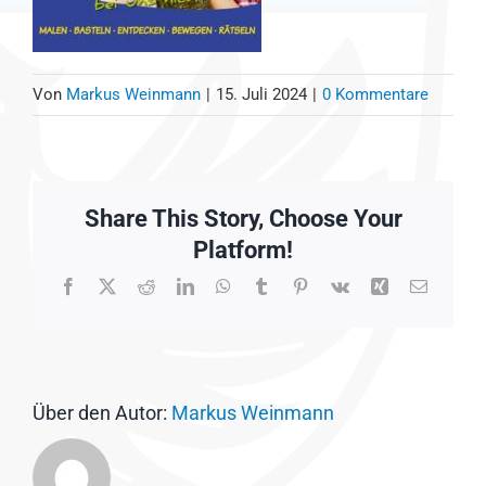
Von
Markus Weinmann
|
15. Juli 2024
|
0 Kommentare
Share This Story, Choose Your
Platform!
Facebook
X
Reddit
LinkedIn
WhatsApp
Tumblr
Pinterest
Vk
Xing
E-
Mail
Über den Autor:
Markus Weinmann