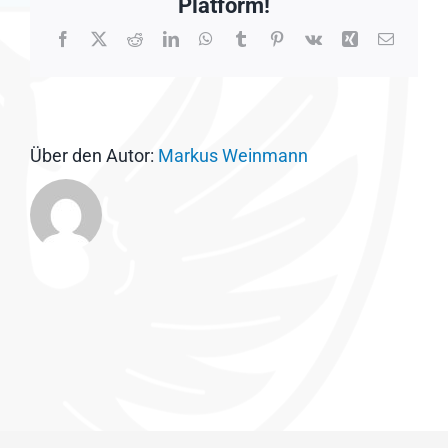
Platform!
Facebook
X
Reddit
LinkedIn
WhatsApp
Tumblr
Pinterest
Vk
Xing
E-
Mail
Über den Autor:
Markus Weinmann