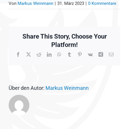
Von
Markus Weinmann
|
31. März 2023
|
0 Kommentare
Share This Story, Choose Your
Platform!
Facebook
X
Reddit
LinkedIn
WhatsApp
Tumblr
Pinterest
Vk
Xing
E-
Mail
Über den Autor:
Markus Weinmann