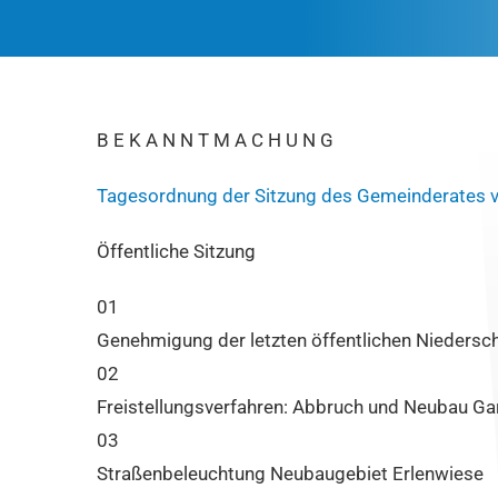
B E K A N N T M A C H U N G
Tagesordnung der Sitzung des Gemeinderates v
Öffentliche Sitzung
01
Genehmigung der letzten öffentlichen Niedersch
02
Freistellungsverfahren: Abbruch und Neubau Ga
03
Straßenbeleuchtung Neubaugebiet Erlenwiese