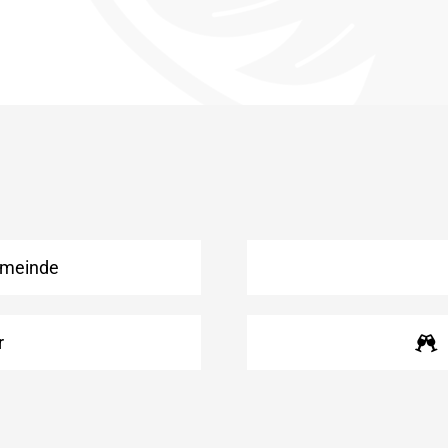
emeinde
r