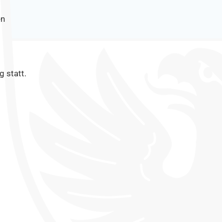
en
g statt.