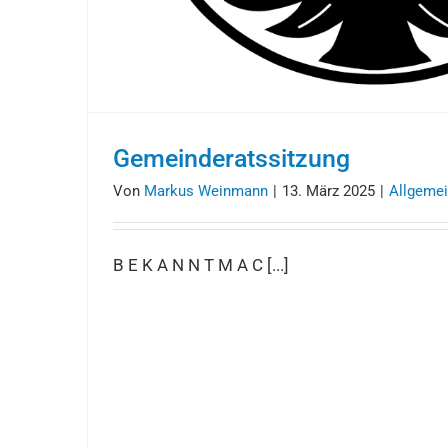
Gemeinderatssitzung
Von
Markus Weinmann
|
13. März 2025
|
Allgeme
B E K A N N T M A C [...]