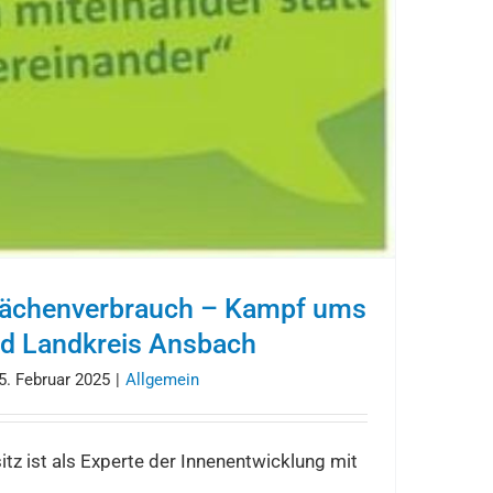
lächenverbrauch – Kampf ums
nd Landkreis Ansbach
5. Februar 2025
|
Allgemein
z ist als Experte der Innenentwicklung mit