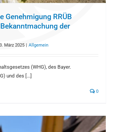
che Genehmigung RRÜB
 Bekanntmachung der
3. März 2025
|
Allgemein
altsgesetzes (WHG), des Bayer.
 und des [...]
0