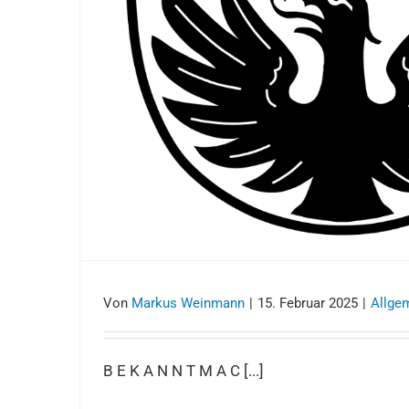
Von
Markus Weinmann
|
15. Februar 2025
|
Allge
B E K A N N T M A C [...]