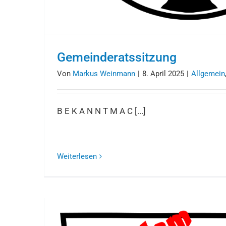
Gemeinderatssitzung
Von
Markus Weinmann
|
8. April 2025
|
Allgemein
B E K A N N T M A C [...]
Weiterlesen